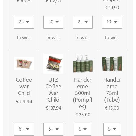
€ 83,75
€ 112,50
€ 19,90
In winkelwagen
In winkelwagen
In winkelwagen
In winkelwag
Coffee
UTZ
Handcr
Handcr
war
Coffee
eme
eme
Child
War
500ml
75ml
Child
(Pompfl
(Tube)
€ 114,48
es)
€ 137,94
€ 15,00
€ 25,00