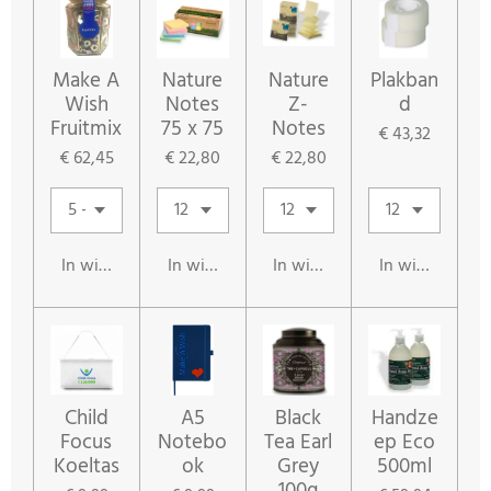
Make A
Nature
Nature
Plakban
Wish
Notes
Z-
d
Fruitmix
75 x 75
Notes
€ 43,32
€ 62,45
€ 22,80
€ 22,80
In winkelwagen
In winkelwagen
In winkelwagen
In winkelwag
Child
A5
Black
Handze
Focus
Notebo
Tea Earl
ep Eco
Koeltas
ok
Grey
500ml