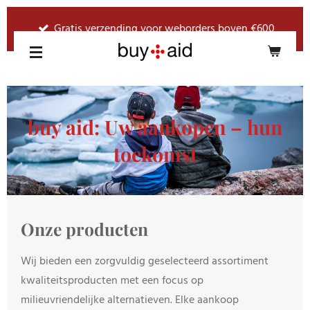
Ga
Gratis verzending voor weborders boven €600
direct
naar
de
hoofdinhoud
buy aid:
Uw aankopen – hun
toekomst
Onze producten
Wij bieden een zorgvuldig geselecteerd assortiment
kwaliteitsproducten met een focus op
milieuvriendelijke alternatieven. Elke aankoop