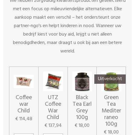
We hebben zorgvuldig kwaliteitsproducten geselecteerd
met een focus op milieuvriendelijke alternatieven. Elke
aankoop maakt een verschil – het ondersteunt onze
partner-ngo's en helpt kinderen in nood. Wanneer uw
bedrijf kiest voor buy aid, krijgt u niet alleen
benodigdheden, maar draagt ​​u ook bij aan een betere
wereld.
Uitverkocht
Coffee
UTZ
Black
Green
war
Coffee
Tea Earl
Tea
Child
War
Grey
Mediter
Child
100g
raneo
€ 114,48
100g
€ 137,94
€ 18,00
€ 18,00