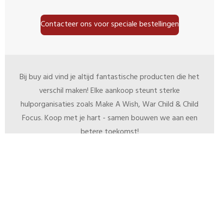
Contacteer ons voor speciale bestellingen
Bij buy aid vind je altijd fantastische producten die het
verschil maken! Elke aankoop steunt sterke
hulporganisaties zoals Make A Wish, War Child & Child
Focus. Koop met je hart - samen bouwen we aan een
betere toekomst!
© 2025 - 2026 buy-aid.be
Powered by
Webador