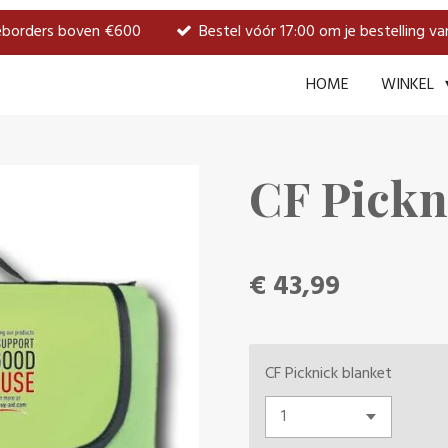
weborders boven €600
Bestel vóór 17:00 om je bestelling v
HOME
WINKEL
CF Pickn
€ 43,99
CF Picknick blanket