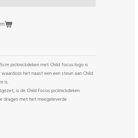
en
cm picknickdeken met Child focus logo is
 waardoor het naast een een steun aan Child
 is.
ezet, is de Child Focus picknickdeken
 te dragen met het meegeleverde