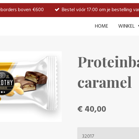
weborders boven €600
Bestel vóór 17:00 om je bestelling v
HOME
WINKEL
Proteinb
caramel
€ 40,00
32017